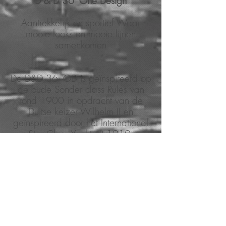
D & D 36 'One Design
Aantrekkelijk en sportief Waar
mooie looks en mooie lijnen
samenkomen
De D&D 36 'OD is geïnspireerd op
de oude Sonder class Rules van
rond 1900 in opdracht van de
Duitse keizer Wilhelm II en
geïnspireerd door het International
Star Class Yacht uit 1910.
Een snelle en verbluffende racer
met vin en bol, ontworpen om een ​​
leuke en sportieve dagzeiler te zijn.
De D & D 36 'OD classic curvy
Lines domineren door het ontwerp
en laten alleen het minimum over
om het 11 meter lange jacht als